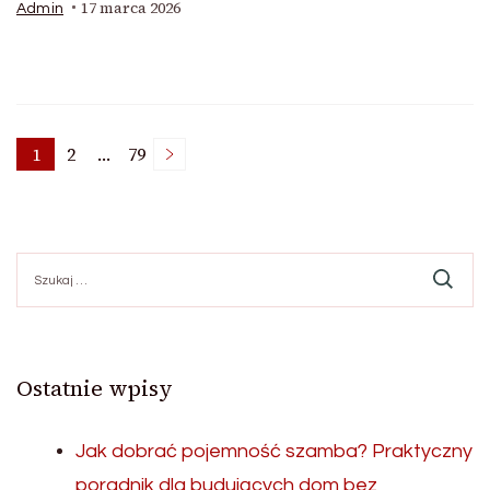
17 marca 2026
Admin
Stronicowanie
1
2
…
79
Strona
Strona
Strona
wpisów
Szukaj:
Ostatnie wpisy
Jak dobrać pojemność szamba? Praktyczny
poradnik dla budujących dom bez