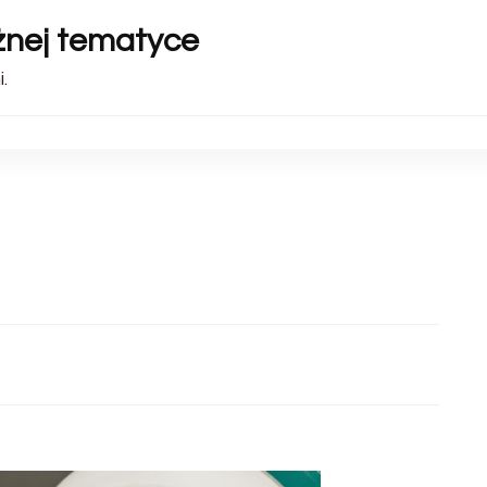
óżnej tematyce
.