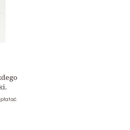
żdego
i.
 płatać