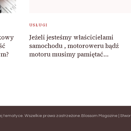
USŁUGI
tkowy
Jeżeli jesteśmy właścicielami
ść
samochodu , motoroweru bądź
ym?
motoru musimy pamiętać…
nej tematyce
. Wszelkie prawa zastrzeżone.
Blossom Magazine | Stwor