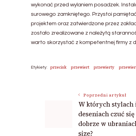
wykonać przed wylaniem posadzek. Instala
surowego zamkniętego. Przystoi pamiętać
projektem oraz zatwierdzone przez zakład
zostało zrealizowane z należytą starannoś
warto skorzystać z kompetentnej firmy z
przecisk
przewiert
przewierty
przewier
Etykiety:
Nawigacja
Poprzedni artykuł
W których stylach 
wpisu
deseniach czuć się
dobrze w ubraniac
size?