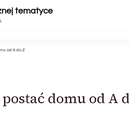
óżnej tematyce
.
mu od A do Z.
 postać domu od A 