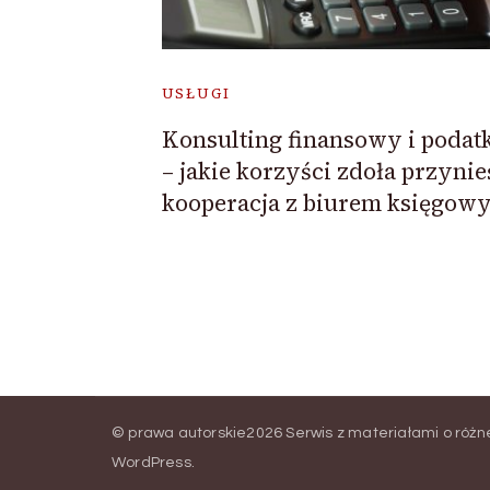
USŁUGI
Konsulting finansowy i poda
– jakie korzyści zdoła przynie
kooperacja z biurem księgow
© prawa autorskie2026
Serwis z materiałami o róż
WordPress
.