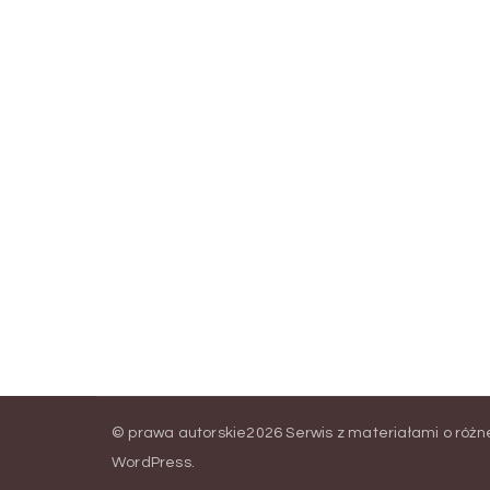
© prawa autorskie2026
Serwis z materiałami o róż
WordPress
.