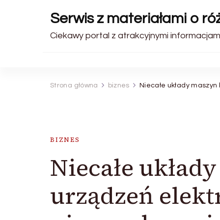
Serwis z materiałami o r
Ciekawy portal z atrakcyjnymi informacjami
Strona główna
biznes
Niecałe układy maszyn 
BIZNES
Niecałe układ
urządzeń elek