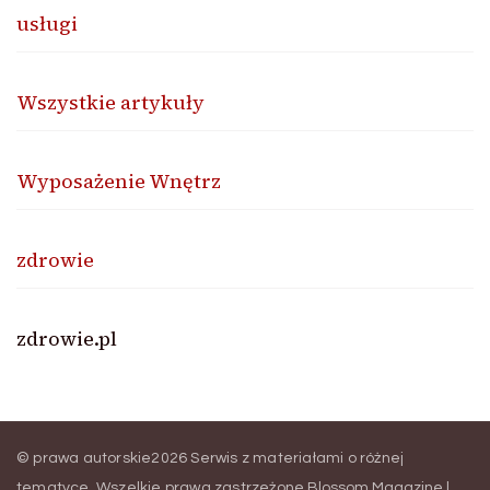
usługi
Wszystkie artykuły
Wyposażenie Wnętrz
zdrowie
zdrowie.pl
© prawa autorskie2026
Serwis z materiałami o różnej
tematyce
. Wszelkie prawa zastrzeżone.
Blossom Magazine |