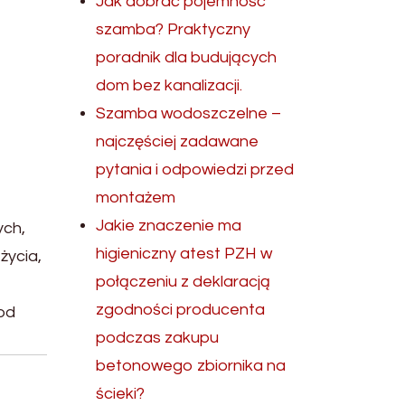
Jak dobrać pojemność
szamba? Praktyczny
poradnik dla budujących
dom bez kanalizacji.
Szamba wodoszczelne –
najczęściej zadawane
pytania i odpowiedzi przed
montażem
Jakie znaczenie ma
ych,
higieniczny atest PZH w
życia,
połączeniu z deklaracją
zgodności producenta
od
podczas zakupu
betonowego zbiornika na
ścieki?