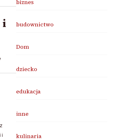
biznes
 i
budownictwo
Dom
e
dziecko
edukacja
inne
z
 i
kulinaria