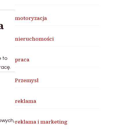
motoryzacja
a
nieruchomości
e to
praca
racę.
Przemysł
reklama
cowych,
reklama i marketing