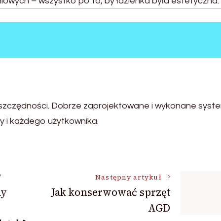
owych – wszystko po to, by łazienka była estetyczna.
oszczędności. Dobrze zaprojektowane i wykonane syst
my i każdego użytkownika.
y
Następny artykuł
ny
Jak konserwować sprzęt
AGD