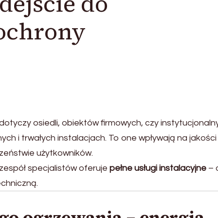
dejście do
 ochrony
tyczy osiedli, obiektów firmowych, czy instytucjonaln
ch i trwałych instalacjach. To one wpływają na jakości 
zeństwie użytkowników.
, zespół specjalistów oferuje
pełne usługi instalacyjne
– 
echniczną.
ego ogrzewania – energia,