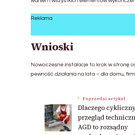
wanien i wszystkich elementów wykończeni
Reklama
Wnioski
Nowoczesne instalacje to krok w stronę 
pewność działania na lata – dla domu, fir
Nawigacja
Poprzedni artykuł
Dlaczego cykliczn
przegląd technicz
wpisu
AGD to rozsądny