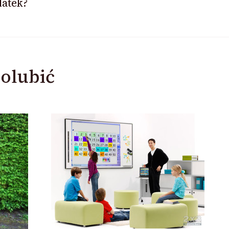
datek?
olubić