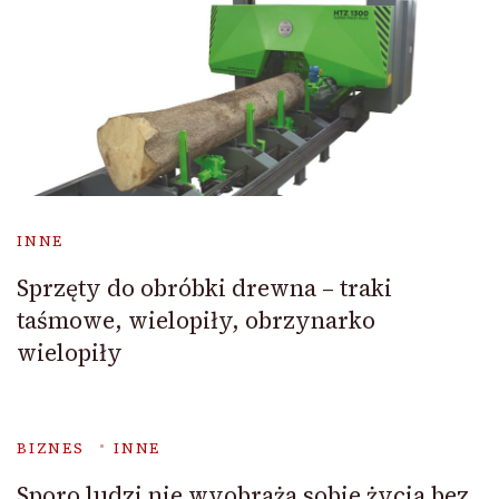
INNE
Sprzęty do obróbki drewna – traki
taśmowe, wielopiły, obrzynarko
wielopiły
BIZNES
INNE
Sporo ludzi nie wyobraża sobie życia bez